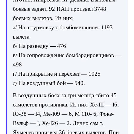
боевые задачи 92 ИАП произвел 3748
боевых вылетов. Из них:
a/ На штурмовку с бомбометанием- 1193
вылета
б/ На разведку — 476
в/ На сопровождение бомбардировщиков —
498
г/ На прикрытие и перехват — 1025
д/ На воздушный бой — 540.
В воздушных боях за три месяца сбито 45
самолетов противника. Из них: Xe-III — I6,
Ю-38 — I4, Me-I09 — 6, M 110- 6, Фоке-
Вульф — I, Xe-I26 — 2. Лично сам т.
Ячменев произвел 36 боевых вылетов. При