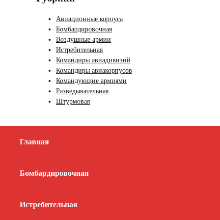
Авиационные корпуса
Бомбардировочная
Воздушные армии
Истребительная
Командиры авиадивизий
Командиры авиакорпусов
Командующие армиями
Разведывательная
Штурмовая
Главная
Бомбардировочная
Истребительная