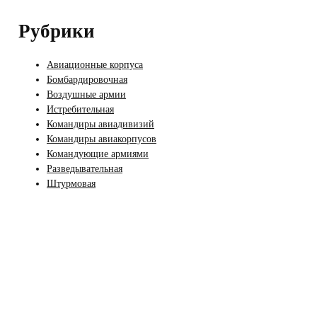
Рубрики
Авиационные корпуса
Бомбардировочная
Воздушные армии
Истребительная
Командиры авиадивизий
Командиры авиакорпусов
Командующие армиями
Разведывательная
Штурмовая