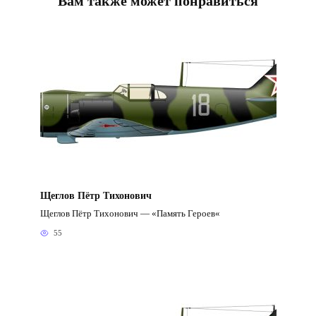
Вам также может понравиться
Щеглов Пётр Тихонович
Щеглов Пётр Тихонович — «Память Героев«
55