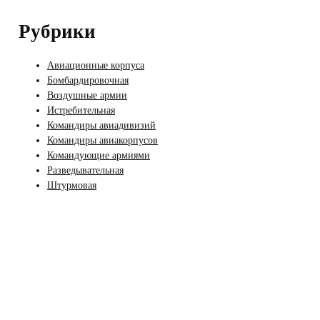
Рубрики
Авиационные корпуса
Бомбардировочная
Воздушные армии
Истребительная
Командиры авиадивизий
Командиры авиакорпусов
Командующие армиями
Разведывательная
Штурмовая