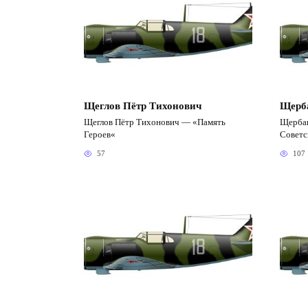
Щеглов Пётр Тихонович
Щерб
Щеглов Пётр Тихонович — «Память
Щербак
Героев«
Советс
57
107