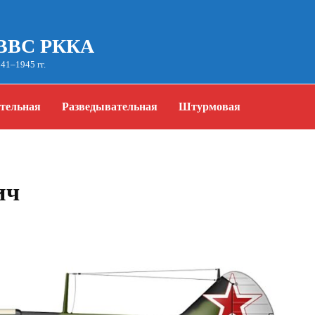
 ВВС РККА
41–1945 гг.
тельная
Разведывательная
Штурмовая
ич