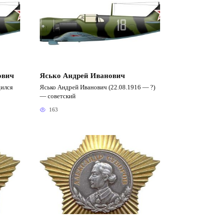
ович
Ясько Андрей Иванович
дился
Ясько Андрей Иванович (22.08.1916 — ?)
— советский
163