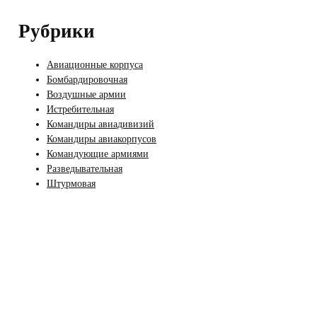
Рубрики
Авиационные корпуса
Бомбардировочная
Воздушные армии
Истребительная
Командиры авиадивизий
Командиры авиакорпусов
Командующие армиями
Разведывательная
Штурмовая