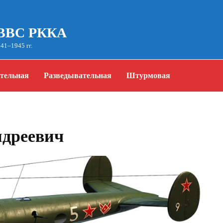
 ВВС РККА
41–1945 гг.
тельная
Разведывательная
Штурмовая
дреевич