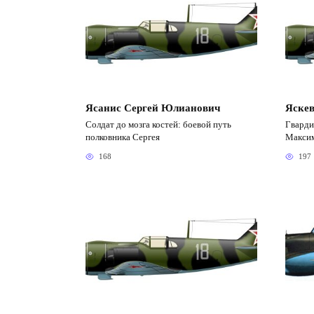
Ясанис Сергей Юлианович
Яске
Солдат до мозга костей: боевой путь
Гварди
полковника Сергея
Максим
168
197