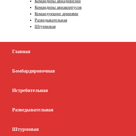
Командиры авиадивизий
Командиры авиакорпусов
Командующие армиями
Разведывательная
Штурмовая
Главная
Бомбардировочная
Истребительная
Разведывательная
Штурмовая