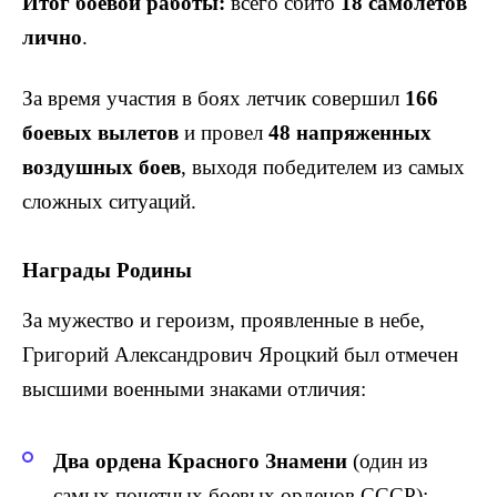
Итог боевой работы:
всего сбито
18 самолетов
лично
.
За время участия в боях летчик совершил
166
боевых вылетов
и провел
48 напряженных
воздушных боев
, выходя победителем из самых
сложных ситуаций.
Награды Родины
За мужество и героизм, проявленные в небе,
Григорий Александрович Яроцкий был отмечен
высшими военными знаками отличия:
Два ордена Красного Знамени
(один из
самых почетных боевых орденов СССР);