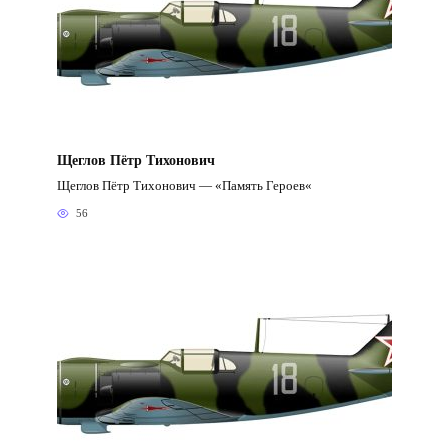
Щеглов Пётр Тихонович
Щеглов Пётр Тихонович — «Память Героев«
56